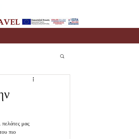
ην
 πελάτες μας 
του πιο 