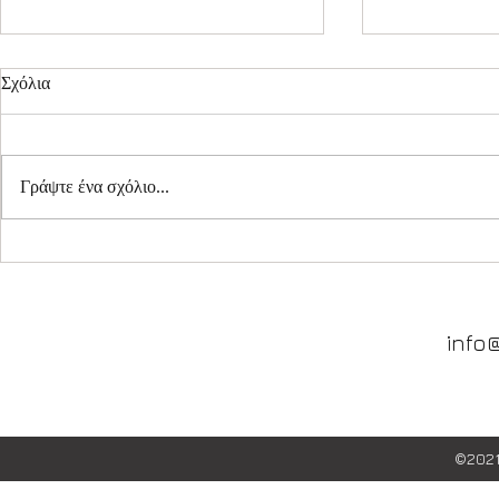
Σχόλια
Γράψτε ένα σχόλιο...
Πιστοποιητι
Tech info για το Setra 415 HD
info
©202